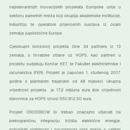
najrelevantnijih inovacijskih projekata Europske unije u
sektoru pametnih mreža koji okuplja akademske institucije,
industriju te operatore prijenosnih sustava iz osam
zemalja jugoistočne Europe.
Cjelokupni konzorcij projekta čine 24 partnera iz 13
zemalja, s hrvatske strane uz HOPS, kao partneri u
projektu sudjeluju Končar KET, te Fakultet elektrotehnike I
računarstva (FER). Projekt je započeo 1. studenog 2017.
godine s planiranim trajanjem od 48 mjeseci. Ukupna
vrijednost projekta je 17,2 milijuna eura dok vrijednost
darovnice za HOPS iznosi 550.812,50 eura.
Projekt CROSSBOW bi trebao značajno utjecati na
prekograničnu integraciju tržišta električne energije,
poboljšati stabilnost i pouzdanost rada mreže s velikim