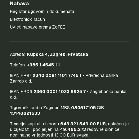
Nabava
Registar ugovornih dokumenata
Elektronički račun
Uvjeti nabave prema ZoTEE
Adresa:
Kupska 4, Zagreb, Hrvatska
Telefon:
+385 1 4545 111
IBAN HR97
2340 0091 1101 7745 1
• Privredna banka
Zagreb d.d.
IBAN HR06
2360 0001 1023 8925 7
• Zagrebačka banka
d.d.
Trgovački sud u Zagrebu MBS
080517105
OIB
13148821633
Temeljni kapital u iznosu
643.321.549,00 EUR
, uplaćen je
u cijelosti i podijeljen na
49.486.273
redovne dionice,
nominalne vrijednosti 13,00 EUR svaka