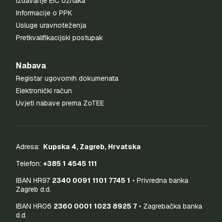
Izdavanje EIC oznaka
Informacije o PPK
Usluge uravnoteženja
Pretkvalifikacijski postupak
Nabava
Registar ugovornih dokumenata
Elektronički račun
Uvjeti nabave prema ZoTEE
Adresa:
Kupska 4, Zagreb, Hrvatska
Telefon:
+385 1 4545 111
IBAN HR97
2340 0091 1101 7745 1
• Privredna banka
Zagreb d.d.
IBAN HR06
2360 0001 1023 8925 7
• Zagrebačka banka
d.d.