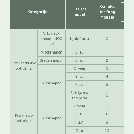
Oznaka
Tarifni
Kategorija
tarifnog
model
modela
EUR
Vrlo visoki
Ljubičasti
napon - 400
0
Kv
Visoki napon
Bijeli
1
Srednji napon
Bijeli
2
Poduzetništvo
potrošnja
Crveni
3
Bijeli
4
Niski napon
Plavi
5
0,0
Žuti (javna
6
0,0
rasvjeta)
Crveni
7
Bijeli
8
Kućanstvo
Niski napon
potrošnja
Plavi
9
0,0
Crni
10
0,0