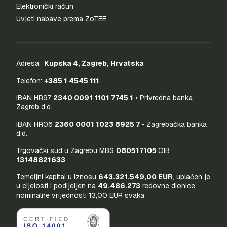
Elektronički račun
Uvjeti nabave prema ZoTEE
Adresa:
Kupska 4, Zagreb, Hrvatska
Telefon:
+385 1 4545 111
IBAN HR97
2340 0091 1101 7745 1
• Privredna banka
Zagreb d.d.
IBAN HR06
2360 0001 1023 8925 7
• Zagrebačka banka
d.d.
Trgovački sud u Zagrebu MBS
080517105
OIB
13148821633
Temeljni kapital u iznosu
643.321.549,00 EUR
, uplaćen je
u cijelosti i podijeljen na
49.486.273
redovne dionice,
nominalne vrijednosti 13,00 EUR svaka