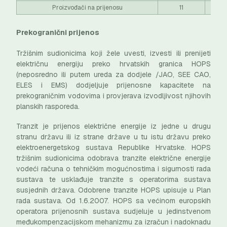
Proizvođači na prijenosu
11
Prekogranični prijenos
Tržišnim sudionicima koji žele uvesti, izvesti ili prenijeti
električnu energiju preko hrvatskih granica HOPS
(neposredno ili putem ureda za dodjele /JAO, SEE CAO,
ELES i EMS) dodjeljuje prijenosne kapacitete na
prekograničnim vodovima i provjerava izvodljivost njihovih
planskih rasporeda.
Tranzit je prijenos električne energije iz jedne u drugu
stranu državu ili iz strane države u tu istu državu preko
elektroenergetskog sustava Republike Hrvatske. HOPS
tržišnim sudionicima odobrava tranzite električne energije
vodeći računa o tehničkim mogućnostima i sigurnosti rada
sustava te usklađuje tranzite s operatorima sustava
susjednih država. Odobrene tranzite HOPS upisuje u Plan
rada sustava. Od 1.6.2007. HOPS sa većinom europskih
operatora prijenosnih sustava sudjeluje u jedinstvenom
međukompenzacijskom mehanizmu za izračun i nadoknadu