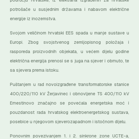
području Hrvatske, iz elektrana izgrađenih za hrvatske
potrošače u susjednim državama i nabavom električne
energije iz inozemstva.
Svojom veličinom hrvatski EES spada u manje sustave u
Europi. Zbog svojstvenog zemljopisnog položaja i
rasporeda proizvodnih objekata, u većem dijelu godine
električna energija prenosi se s juga na sjever i obrnuto, te
sa sjevera prema istoku.
Puštanjem u rad novoizgrađene transformatorske stanice
400/220/110 kV Žerjavinec i obnovljene TS 400/110 kV
Ernestinovo značajno se povećala energetska moć i
pouzdanost rada hrvatskog elektroenergetskog sustava,
posebice u njegovom sjeverozapadnom i istočnom dijelu.
Ponovnim povezivanjem 1. i 2. sinkrone zone UCTE-a,