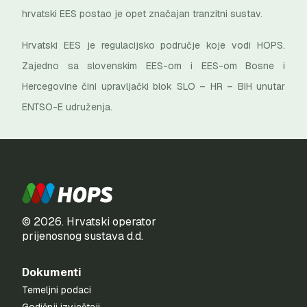
hrvatski EES postao je opet značajan tranzitni sustav.
Hrvatski EES je regulacijsko područje koje vodi HOPS.
Zajedno sa slovenskim EES-om i EES-om Bosne i
Hercegovine čini upravljački blok SLO – HR – BIH unutar
ENTSO-E udruženja.
© 2026. Hrvatski operator
prijenosnog sustava d.d.
Dokumenti
Temeljni podaci