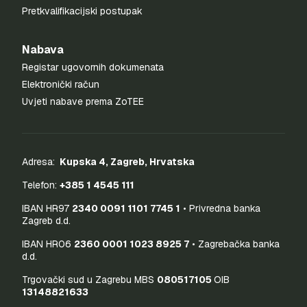
Pretkvalifikacijski postupak
Nabava
Registar ugovornih dokumenata
Elektronički račun
Uvjeti nabave prema ZoTEE
Adresa:
Kupska 4, Zagreb, Hrvatska
Telefon:
+385 1 4545 111
IBAN HR97
2340 0091 1101 7745 1
• Privredna banka
Zagreb d.d.
IBAN HR06
2360 0001 1023 8925 7
• Zagrebačka banka
d.d.
Trgovački sud u Zagrebu MBS
080517105
OIB
13148821633