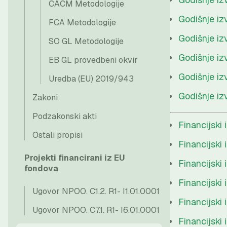
CACM Metodologije
Godišnje iz
FCA Metodologije
Godišnje iz
SO GL Metodologije
Godišnje iz
EB GL provedbeni okvir
Godišnje iz
Uredba (EU) 2019/943
Godišnje iz
Zakoni
Podzakonski akti
Financijski
Ostali propisi
Financijski
Projekti financirani iz EU
Financijski
fondova
Financijski
Ugovor NPOO. C1.2. R1- I1.01.0001
Financijski 
Ugovor NPOO. C7.1. R1- I6.01.0001
Financijski