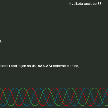
Kvaliteta opskrbe EE
d.
jelosti i podijeljen na
49.486.273
redovne dionice,