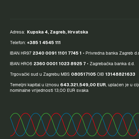
Adresa:
Kupska 4, Zagreb, Hrvatska
Telefon:
+385 1 4545 111
IBAN HR97
2340 0091 1101 7745 1
• Privredna banka Zagreb d.
IBAN HR06
2360 0001 1023 8925 7
• Zagrebačka banka d.d.
Trgovački sud u Zagrebu MBS
080517105
OIB
13148821633
Temeljni kapital u iznosu
643.321.549,00 EUR
, uplaćen je u ci
nominalne vrijednosti 13,00 EUR svaka