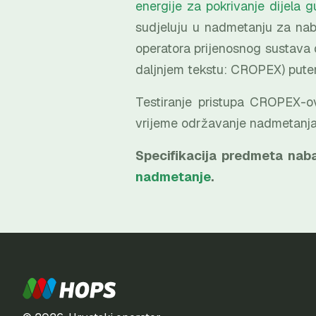
energije za pokrivanje dijela
sudjeluju u nadmetanju za nab
operatora prijenosnog sustava d
daljnjem tekstu: CROPEX) putem
Testiranje pristupa CROPEX-ov
vrijeme održavanje nadmetanja 
Specifikacija predmeta nab
nadmetanje
.