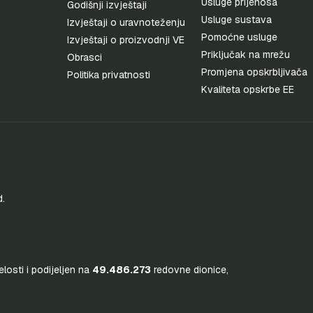
Usluge prijenosa
Godišnji izvještaji
Usluge sustava
Izvještaji o uravnoteženju
Pomoćne usluge
Izvještaji o proizvodnji VE
Priključak na mrežu
Obrasci
Promjena opskrbljivača
Politika privatnosti
Kvaliteta opskrbe EE
d.
jelosti i podijeljen na
49.486.273
redovne dionice,