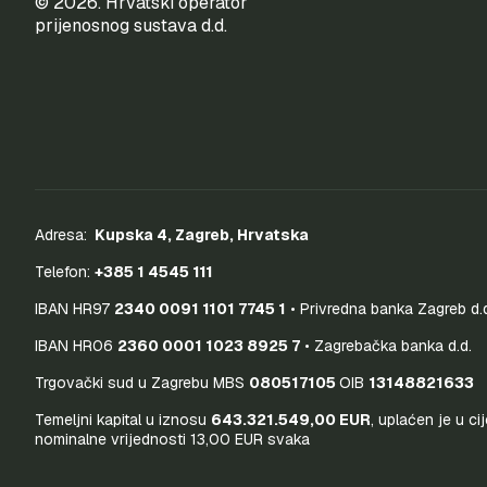
© 2026. Hrvatski operator
prijenosnog sustava d.d.
Adresa:
Kupska 4, Zagreb, Hrvatska
Telefon:
+385 1 4545 111
IBAN HR97
2340 0091 1101 7745 1
• Privredna banka Zagreb d.
IBAN HR06
2360 0001 1023 8925 7
• Zagrebačka banka d.d.
Trgovački sud u Zagrebu MBS
080517105
OIB
13148821633
Temeljni kapital u iznosu
643.321.549,00 EUR
, uplaćen je u ci
nominalne vrijednosti 13,00 EUR svaka