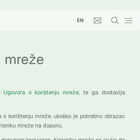
EN
u mreže
s Ugovora o korištenju mreže
, te ga dostavlja
o korištenju mreže, ukoliko je potrebno obrazac
risniku mreže na dopunu.
 dopunjen/provjeren, Korisniku mreže se javlja da