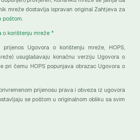
nik mreže dostavlja ispravan original Zahtjeva za
m poštom
.
 o korištenju mreže *
 prijenos Ugovora o korištenju mreže, HOPS,
k mreže) usuglašavaju konačnu verziju Ugovora o
eže pri čemu HOPS popunjava obrazac Ugovora o
.
privremenom prijenosu prava i obveza iz ugovora
ostavljaju se poštom u originalnom obliku sa svim