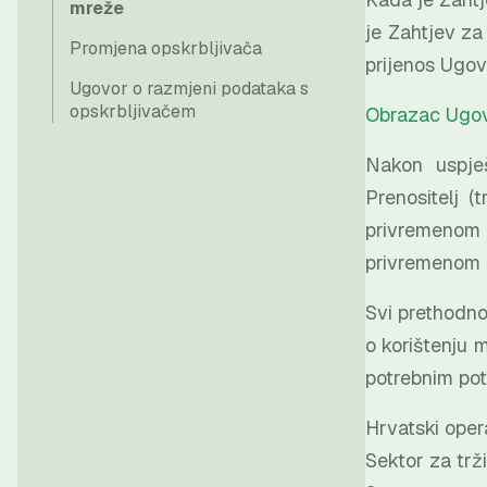
mreže
je Zahtjev za
Promjena opskrbljivača
prijenos Ugov
Ugovor o razmjeni podataka s
opskrbljivačem
Obrazac Ugovo
Nakon uspješ
Prenositelj (
privremenom 
privremenom p
Svi prethodno
o korištenju 
potrebnim pot
Hrvatski oper
Sektor za trž