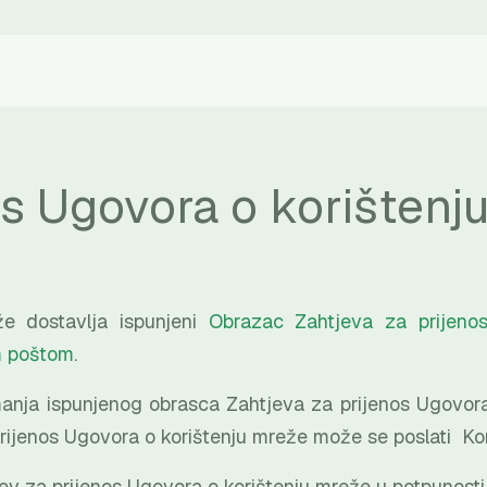
os Ugovora o korištenj
že dostavlja ispunjeni
Obrazac Zahtjeva za prijeno
m poštom
.
nja ispunjenog obrasca Zahtjeva za prijenos Ugovora 
rijenos Ugovora o korištenju mreže može se poslati Ko
ev za prijenos Ugovora o korištenju mreže u potpunosti