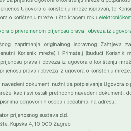
 prijenos Ugovora o korištenju mreže ispravan, te Koris
ora o korištenju mreže u što kraćem roku
elektroničko
ra o privremenom prijenosu prava i obveza iz ugovora
nog zaprimanja originalnog ispravnog Zahtjeva za
trenutni Korisnik mreže) i Primatelj (budući Korisni
prijenosu prava i obveza iz ugovora o korištenju mr
rijenosu prava i obveza iz ugovora o korištenju mreže
 navedeni dokumenti nužni za potpisivanje Ugovora o 
mreže, kao i svi ostali prethodno navedeni dokumenti, d
pisnima odgovornih osoba i pečatima, na adresu:
ator prijenosnog sustava d.d.
ište, Kupska 4, 10 000 Zagreb