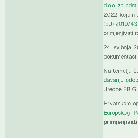
d.o.o. za od
2022, kojom s
(EU) 2019/43 
primjenjivati
24. svibnja 
dokumentacijo
Na temelju čl
davanju odob
Uredbe EB G
Hrvatskom ope
Europskog Pa
primjenjivat