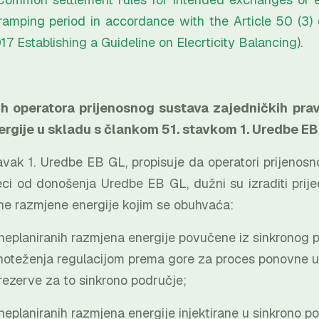
ramping period in accordance with the Article 50 (3)
 Establishing a Guideline on Elecrticity Balancing
).
ih operatora prijenosnog sustava zajedničkih prav
rgije u skladu s člankom 51. stavkom 1. Uredbe EB
avak 1. Uredbe EB GL, propisuje da operatori prijeno
ci od donošenja Uredbe EB GL, dužni su izraditi prijed
ne razmjene energije kojim se obuhvaća:
laniranih razmjena energije povučene iz sinkronog pod
noteženja regulacijom prema gore za proces ponovne u
rezerve za to sinkrono područje;
laniranih razmjena energije injektirane u sinkrono pod