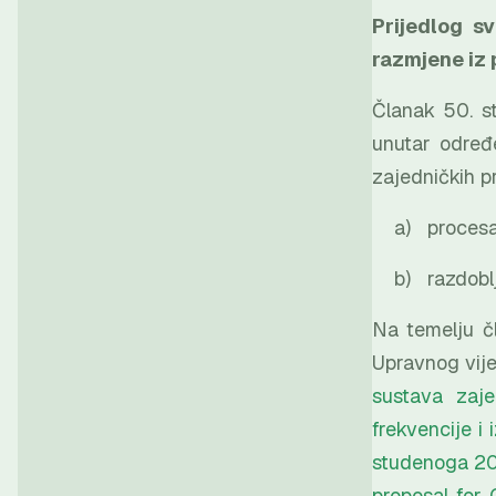
Prijedlog sv
razmjene iz 
Članak 50. st
unutar određ
zajedničkih p
a) procesa o
b) razdoblja
Na temelju č
Upravnog vije
sustava zaje
frekvencije i
studenoga 201
proposal for