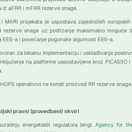
a iz aFRR i mFRR rezerve snage.
i MARI projekata je uspostava zajedničkih europskih 
rezerve snage uz postizanje maksimalno moguće druš
 EES-a i povećanje pogonske sigurnosti EES-a.
oran za lokalnu implementaciju i usklađivanje poslovn
ključenje na platforme uspostavljene kroz PICASSO i M
a.
HOPS operativno ne koristi proizvod RR rezerve snage,
jski pravni (provedbeni) okviri
suradnju energetskih regulatora (engl.
Agency for the