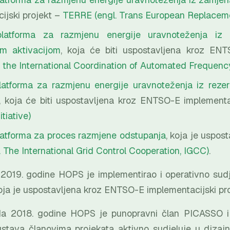
ijski projekt –
TERRE (engl. Trans European Replacem
latforma za razmjenu energije uravnoteženja iz 
m aktivacijom
, koja će biti uspostavljena kroz ENT
r the International Coordination of Automated Frequen
latforma za razmjenu energije uravnoteženja iz reze
, koja će biti uspostavljena kroz ENTSO-E implementa
tiative)
atforma za proces razmjene odstupanja
, koja je uspos
 The International Grid Control Cooperation, IGCC)
.
 2019. godine HOPS je implementirao i operativno sud
oja je uspostavljena kroz ENTSO-E implementacijski pr
ada 2018. godine HOPS je punopravni član PICASSO i
ustava članovima projekata aktivno sudjeluje u dizaj