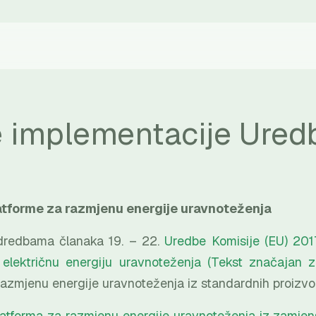
e implementacije Ured
atforme za razmjenu energije uravnoteženja
dredbama članaka 19. – 22.
Uredbe Komisije (EU) 201
 električnu energiju uravnoteženja (Tekst značajan
razmjenu energije uravnoteženja iz standardnih proizv
atforma za razmjenu energije uravnoteženja iz zamjens