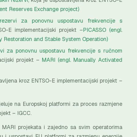
ent Reserves Exchange project)
rezervi za ponovnu uspostavu frekvencije s
SO-E implementacijski projekt –
PICASSO (engl.
cy Restoration and Stable System Operation)
rvi za ponovnu uspostavu frekvencije s ručnom
cijski projekt –
MARI (engl. Manually Activated
tavljena kroz ENTSO-E implementacijski projekt –
jeluje na Europskoj platformi za proces razmjene
ojekt – IGCC.
 MARI projekata i zajedno sa svim operatorima
nu i uspostavi EU platformi za razmjenu energije