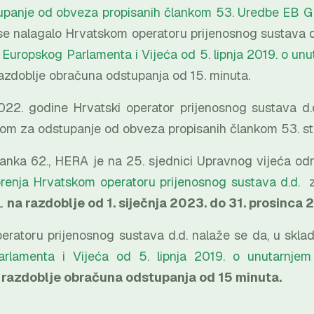
stupanje od obveza propisanih člankom 53. Uredbe EB 
e nalagalo Hrvatskom operatoru prijenosnog sustava d.
Europskog Parlamenta i Vijeća od 5. lipnja 2019. o unu
 razdoblje obračuna odstupanja od 15. minuta.
2022. godine Hrvatski operator prijenosnog sustava d
m za odstupanje od obveza propisanih člankom 53. sta
anka 62., HERA je na 25. sjednici Upravnog vijeća od
renja Hrvatskom operatoru prijenosnog sustava d.d.
za
L
na razdoblje od 1. siječnja 2023. do 31. prosinca 
ratoru prijenosnog sustava d.d. nalaže se da, u skla
rlamenta i Vijeća od 5. lipnja 2019. o unutarnjem 
i razdoblje obračuna odstupanja od 15 minuta.