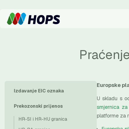
Praćenj
Europske pl
Izdavanje EIC oznaka
U skladu s o
Prekozonski prijenos
smjernica za
platforme za 
HR-SI i HR-HU granica
Europska pl