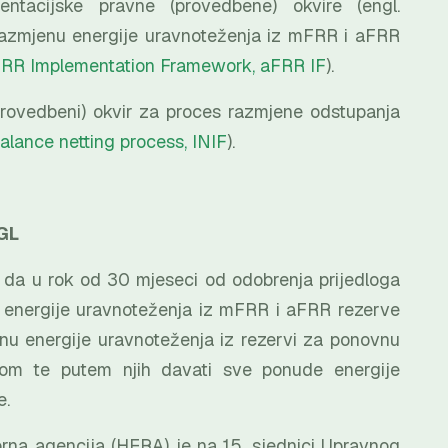
ntacijske pravne (provedbene) okvire (engl.
razmjenu energije uravnoteženja iz mFRR i aFRR
RR Implementation Framework, aFRR IF
).
(provedbeni) okvir za proces razmjene odstupanja
alance netting process, INIF
).
 GL
u da u rok od 30 mjeseci od odobrenja prijedloga
 energije uravnoteženja iz mFRR i aFRR rezerve
enu energije uravnoteženja iz rezervi za ponovnu
om te putem njih davati sve ponude energije
e.
rna agencija (HERA) je na 15. sjednici Upravnog