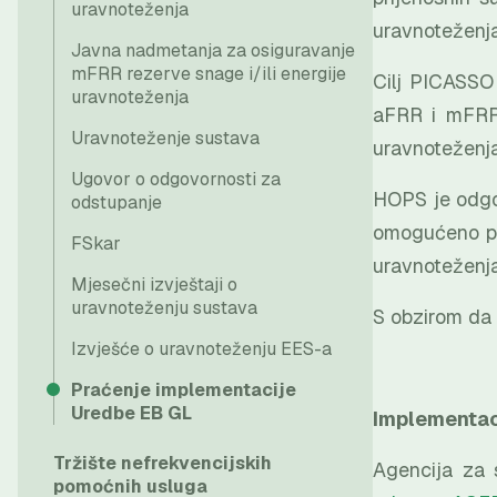
uravnoteženja
uravnoteženj
Javna nadmetanja za osiguravanje
mFRR rezerve snage i/ili energije
Cilj PICASSO 
uravnoteženja
aFRR i mFRR 
Uravnoteženje sustava
uravnoteženja
Ugovor o odgovornosti za
HOPS je odgov
odstupanje
omogućeno pri
FSkar
uravnoteženj
Mjesečni izvještaji o
uravnoteženju sustava
S obzirom da 
Izvješće o uravnoteženju EES-a
Praćenje implementacije
Uredbe EB GL
Implementaci
Tržište nefrekvencijskih
Agencija za 
pomoćnih usluga