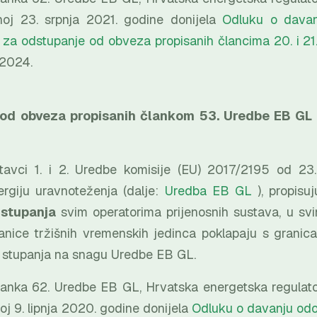
noj 23. srpnja 2021. godine donijela
Odluku o davan
. za odstupanje od obveza propisanih člancima 20. i 2
 2024.
od obveza propisanih člankom 53. Uredbe EB GL 
tavci 1. i 2. Uredbe komisije (EU) 2017/2195 od 23.
ergiju uravnoteženja (dalje:
Uredba EB GL
), propisu
stupanja
svim operatorima prijenosnih sustava, u svi
anice tržišnih vremenskih jedinca poklapaju s granic
 stupanja na snagu Uredbe EB GL.
lanka 62. Uredbe EB GL, Hrvatska energetska regulato
oj 9. lipnja 2020. godine donijela
Odluku o davanju odo