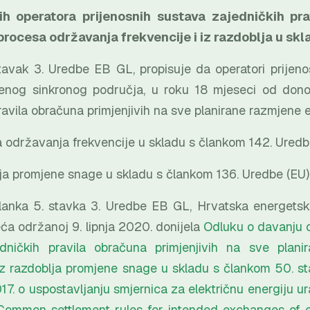
ih operatora prijenosnih sustava zajedničkih pra
procesa održavanja frekvencije i iz razdoblja u s
avak 3. Uredbe EB GL, propisuje da operatori prijeno
enog sinkronog područja, u roku 18 mjeseci od donoš
ravila obračuna primjenjivih na sve planirane razmjene
državanja frekvencije u skladu s člankom 142. Uredb
 promjene snage u skladu s člankom 136. Uredbe (EU
lanka 5. stavka 3. Uredbe EB GL, Hrvatska energetska
ća održanoj 9. lipnja 2020. donijela
Odluku o davanju o
dničkih pravila obračuna primjenjivih na sve plan
 iz razdoblja promjene snage u skladu s člankom 50. 
7. o uspostavljanju smjernica za električnu energiju u
 Common settlement rules for intended exchanges of e