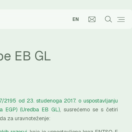
EN
be EB GL
7/2195 оd 23. studenoga 2017. o uspostavljanju
 za EGP) (Uredba EB GL)
, susrećemo se s četiri
oda za uravnoteženje:
kih rezervi
, koja je uspostavljena kroz ENTSO-E