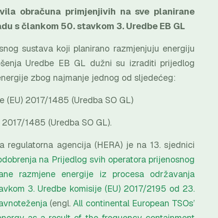
vila obračuna primjenjivih na sve planirane
kladu s člankom 50. stavkom 3. Uredbe EB GL
snog sustava koji planirano razmjenjuju energiju
enja Uredbe EB GL dužni su izraditi prijedlog
 energije zbog najmanje jednog od sljedećeg:
e (EU) 2017/1485 (Uredba SO GL)
) 2017/1485 (Uredba SO GL).
 regulatorna agencija (HERA) je na 13. sjednici
dobrenja na Prijedlog svih operatora prijenosnog
irane razmjene energije iz procesa održavanja
stavkom 3. Uredbe komisije (EU) 2017/2195 od 23.
ravnoteženja
(
engl.
All continental European TSOs’
nergy as a result of the frequency containment