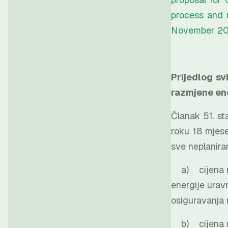
process and 
November 2017
Prijedlog sv
razmjene ene
Članak 51. st
roku 18 mjese
sve neplanira
a) cijena nep
energije urav
osiguravanja 
b) cijena nep