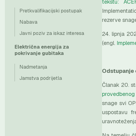
tekstu: ACE
Implementati
Pretkvalifikacijski postupak
rezerve snage
Nabava
Javni poziv za iskaz interesa
24. lipnja 20
(engl.
Impleme
Električna energija za
pokrivanje gubitaka
Nadmetanja
Odstupanje o
Jamstva podrijetla
Članak 20. st
provedbenog 
snage svi OPS
uspostavu fr
uravnoteženja
Na temelju č