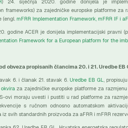
R
) 24. siječnja 2020. godine donijela je impleme
on frameworks) za zajedničke europske platforme za 
 (engl.
mFRR Implementation Framework, mFRR IF i aF
20. godine ACER je donijela implementacijski pravni 
ntation Framework for a European platform for the imb
d obveza propisanih člancima 20. i 21. Uredbe EB
avak 6. i članak 21. stavak 6.
Uredbe EB GL
, propisuj
okvira
za zajedničke europske platforme za razmjenu
-ovi moraju uvesti i pustiti u rad platforme za razmj
ekvencije s ručnom odnosno automatskom aktivacij
 iz svih standardnih proizvoda za aFRR i mFRR rezerv
lanka 62. Uredbe EB GL, Hrvatska energetska regulato