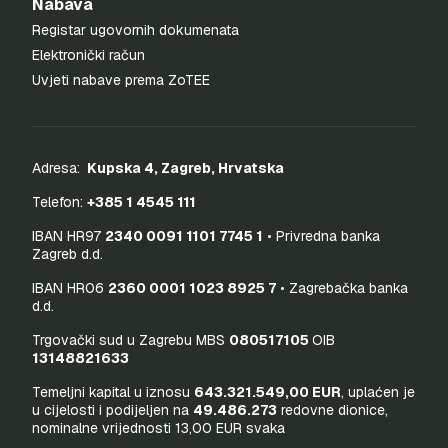
Nabava
Registar ugovornih dokumenata
Elektronički račun
Uvjeti nabave prema ZoTEE
Adresa:
Kupska 4, Zagreb, Hrvatska
Telefon:
+385 1 4545 111
IBAN HR97
2340 0091 1101 7745 1
• Privredna banka
Zagreb d.d.
IBAN HR06
2360 0001 1023 8925 7
• Zagrebačka banka
d.d.
Trgovački sud u Zagrebu MBS
080517105
OIB
13148821633
Temeljni kapital u iznosu
643.321.549,00 EUR
, uplaćen je
u cijelosti i podijeljen na
49.486.273
redovne dionice,
nominalne vrijednosti 13,00 EUR svaka